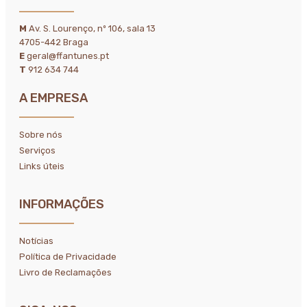
M
Av. S. Lourenço, nº 106, sala 13
4705-442 Braga
E
geral@ffantunes.pt
T
912 634 744
A EMPRESA
Sobre nós
Serviços
Links úteis
INFORMAÇÕES
Notícias
Política de Privacidade
Livro de Reclamações