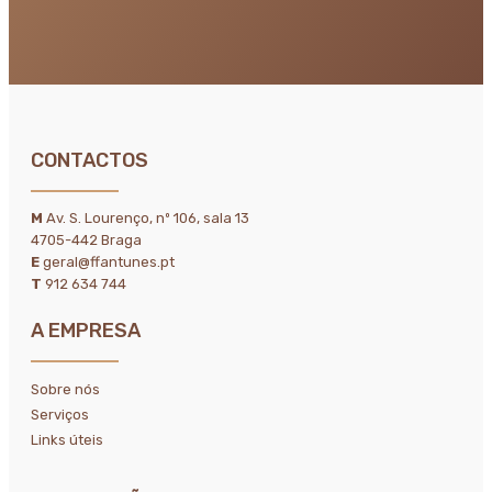
CONTACTOS
M
Av. S. Lourenço, nº 106, sala 13
4705-442 Braga
E
geral@ffantunes.pt
T
912 634 744
A EMPRESA
Sobre nós
Serviços
Links úteis